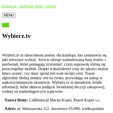
Zomis.pl - najlepsze firmy i usługi
MENU
Inne
Wybierz.tv
Wybierz.tv to nieoceniona pomoc dla każdego, kto zastanawia się,
jaki telewizor wybrać. Serwis oferuje rozbudowaną bazę testów i
porównań, które
pomagają zrozumieć, czym naprawdę różnią się
poszczególne modele. Dzięki wskaźnikowi ceny do jakości można
łatwo ocenić, czy dany sprzęt jest wart swojej ceny. Nasze
algorytmy śledzą zmiany cen na rynku, pozwalając na zakup w
najkorzystniejszym momencie. Wybierz.tv to niezależne źródło
informacji, które ułatwia podjęcie świadomej decyzji zakupowej,
wolnej od marketingowych wpływów.
Nazwa firmy:
Calibrator.pl Maciej Koper, Paweł Koper s.c.
Adres:
ul. Warszawska 112
,
Jaworowa 05-090
,
wielkopolskie